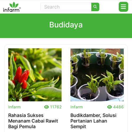
Budidaya
.
.
Infarm
11762
Infarm
4486
Rahasia Sukses
Budikdamber, Solusi
Menanam Cabai Rawit
Pertanian Lahan
Bagi Pemula
Sempit