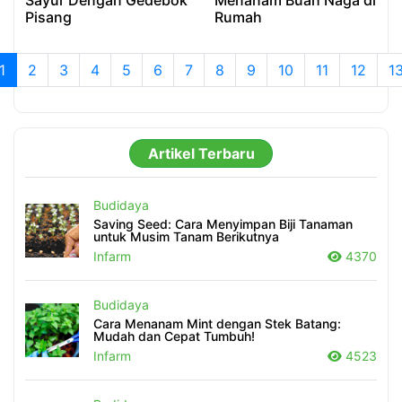
Sayur Dengan Gedebok
Menanam Buah Naga di
Pisang
Rumah
1
2
3
4
5
6
7
8
9
10
11
12
1
Artikel Terbaru
Budidaya
Saving Seed: Cara Menyimpan Biji Tanaman
untuk Musim Tanam Berikutnya
Infarm
4370
Budidaya
Cara Menanam Mint dengan Stek Batang:
Mudah dan Cepat Tumbuh!
Infarm
4523