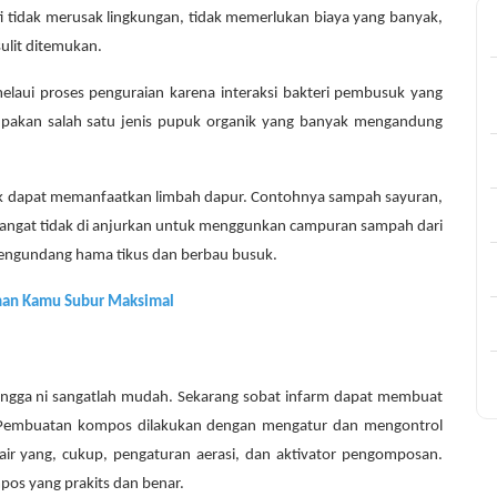
i tidak merusak lingkungan, tidak memerlukan biaya yang banyak,
ulit ditemukan.
laui proses penguraian karena interaksi bakteri pembusuk yang
upakan salah satu jenis pupuk organik yang banyak mengandung
ik dapat memanfaatkan limbah dapur. Contohnya sampah sayuran,
 sangat tidak di anjurkan untuk menggunkan campuran sampah dari
n mengundang hama tikus dan berbau busuk.
aman Kamu Subur Maksimal
ngga ni sangatlah mudah. Sekarang sobat infarm dapat membuat
 Pembuatan kompos dilakukan dengan mengatur dan mengontrol
ir yang, cukup, pengaturan aerasi, dan aktivator pengomposan.
os yang prakits dan benar.