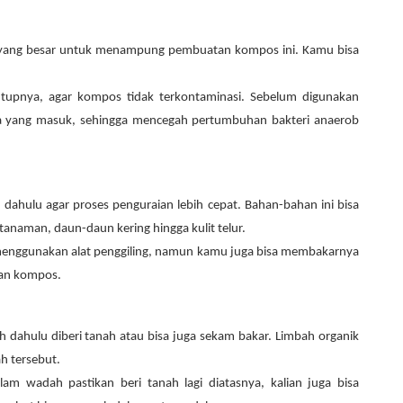
 yang besar untuk menampung pembuatan kompos ini. Kamu bisa
utupnya, agar kompos tidak terkontaminasi. Sebelum digunakan
ara yang masuk, sehingga mencegah pertumbuhan bakteri anaerob
ih dahulu agar proses penguraian lebih cepat. Bahan-bahan ini bisa
anaman, daun-daun kering hingga kulit telur.
menggunakan alat penggiling, namun kamu juga bisa membakarnya
han kompos.
 dahulu diberi tanah atau bisa juga sekam bakar. Limbah organik
h tersebut.
am wadah pastikan beri tanah lagi diatasnya, kalian juga bisa