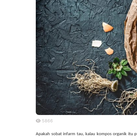
5866
.
Apakah sobat infarm tau, kalau kompos organik itu