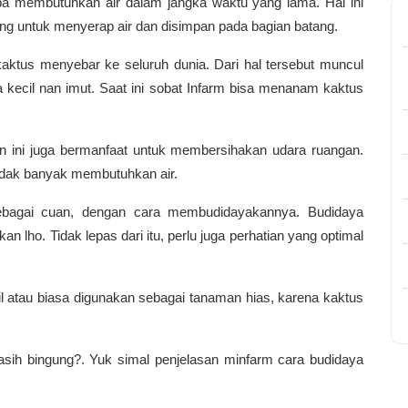
anpa membutuhkan air dalam jangka waktu yang lama. Hal ini
g untuk menyerap air dan disimpan pada bagian batang.
ktus menyebar ke seluruh dunia. Dari hal tersebut muncul
ga kecil nan imut. Saat ini sobat Infarm bisa menanam kaktus
n ini juga bermanfaat untuk membersihakan udara ruangan.
idak banyak membutuhkan air.
sebagai cuan, dengan cara membudidayakannya.
Budidaya
kan lho. T
idak lepas dari itu, perlu juga perhatian yang optimal
il atau biasa digunakan sebagai tanaman hias, karena kaktus
asih bingung?.
Yuk simal penjelasan minfarm cara budidaya