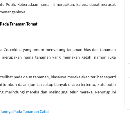
utu Putih. Keberadaan hama ini merugikan, karena dapat merusak
k menanganinya.
h Pada Tanaman Tomat
angga Coccoidea yang umum menyerang tanaman hias dan tanaman
nya merupakan hama tanaman yang memakan getah, namun juga
 terlihat pada daun tanaman, biasanya mereka akan terlihat seperti
ai tumbuh dalam jumlah cukup banyak di area tertentu, kutu putih
ang melindungi mereka dan melindungi telur mereka. Penutup ini
liannya Pada Tanaman Cabai