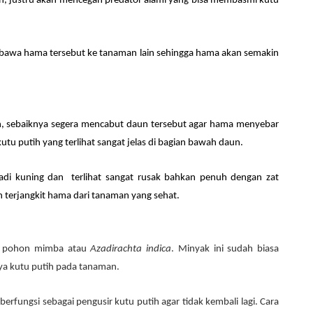
ih, justru akan mencegah predator alami yang bisa membasmi kutu
bawa hama tersebut ke tanaman lain sehingga hama akan semakin
, sebaiknya segera mencabut daun tersebut agar hama menyebar
tu putih yang terlihat sangat jelas di bagian bawah daun.
i kuning dan terlihat sangat rusak bahkan penuh dengan zat
h terjangkit hama dari tanaman yang sehat.
ji pohon mimba atau
Azadirachta indica
. Minyak ini sudah biasa
a kutu putih pada tanaman.
erfungsi sebagai pengusir kutu putih agar tidak kembali lagi. Cara