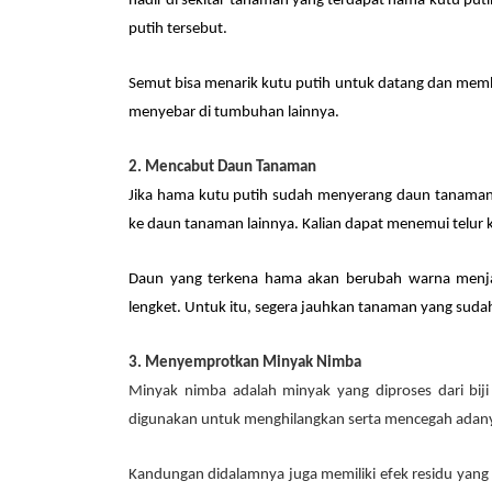
hadir di sekitar tanaman yang terdapat hama kutu put
putih tersebut.
Semut bisa menarik kutu putih untuk datang dan mem
menyebar di tumbuhan lainnya.
2. Mencabut Daun Tanaman
Jika hama kutu putih sudah menyerang daun tanaman
ke daun tanaman lainnya. Kalian dapat menemui telur ku
Daun yang terkena hama akan berubah warna menjad
lengket. Untuk itu, segera jauhkan tanaman yang suda
3. Menyemprotkan Minyak Nimba
Minyak nimba adalah minyak yang diproses dari bi
digunakan untuk menghilangkan serta mencegah adany
Kandungan didalamnya juga memiliki efek residu yang b