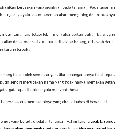
ghasilkan kerusakan yang signifikan pada tanaman. Pada tanaman
emah. Gejalanya yaitu daun tanaman akan menguning dan rontoknya
un dari tanaman, tetapi lebih menyukai pertumbuhan baru yang
Kalian dapat mencari kutu putih di sekitar batang, di bawah daun,
ng kurang terbuka.
mang tidak boleh sembarangan. Jika penanganannya tidak tepat,
u putih sendiri merupakan hama yang tidak hanya memakan getah
atal-gatal apabila tak sengaja menyentuhnya.
da beberapa cara membasminya yang akan dibahas di bawah ini.
semut yang berada disekitar tanaman. Hal ini karena
apabila semut