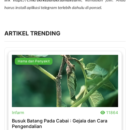
link
https://t.me/berkebunbersamainfarm
, kemudian join. Anda
harus install aplikasi telegram terlebih dahulu di ponsel.
ARTIKEL TRENDING
Hama dan Penyakit
.
Infarm
11864
Busuk Batang Pada Cabai : Gejala dan Cara
Pengendalian