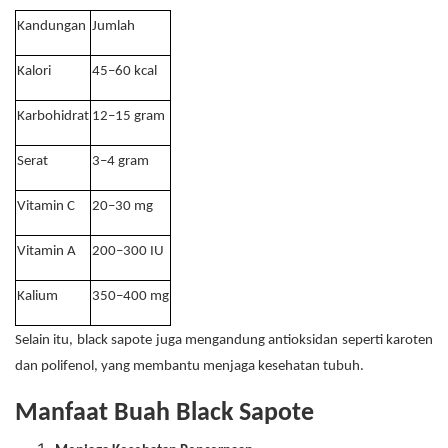
Kandungan
Jumlah
Kalori
45–60 kcal
Karbohidrat
12–15 gram
Serat
3–4 gram
Vitamin C
20–30 mg
Vitamin A
200–300 IU
Kalium
350–400 mg
Selain itu, black sapote juga mengandung antioksidan seperti karoten
dan polifenol, yang membantu menjaga kesehatan tubuh.
Manfaat Buah Black Sapote